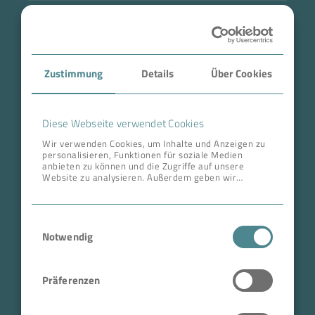
Branche
Case Studies
Zustimmung
Details
Über Cookies
Über BOKELA
Karriere
Diese Webseite verwendet Cookies
Wir verwenden Cookies, um Inhalte und Anzeigen zu
personalisieren, Funktionen für soziale Medien
ANSCHRIFT ZENTRALE
anbieten zu können und die Zugriffe auf unsere
Website zu analysieren. Außerdem geben wir
BOKELA GmbH
Informationen zu Ihrer Verwendung unserer Website
an unsere Partner für soziale Medien, Werbung und
Tullastr. 64 | 76131 Karlsruhe
Analysen weiter. Unsere Partner führen diese
Einwilligungsauswahl
Informationen möglicherweise mit weiteren Daten
Deutschland
zusammen, die Sie ihnen bereitgestellt haben oder
Notwendig
Telefon +49 721 96456-0
die sie im Rahmen Ihrer Nutzung der Dienste
gesammelt haben.
info@bokela.com
Präferenzen
Geschäftsführer:
Reiner Weidner, Toru Takano