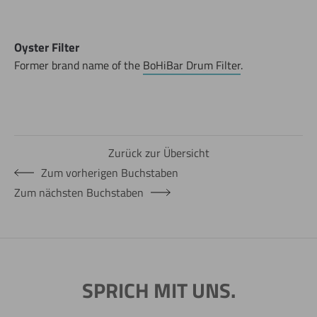
Oyster Filter
Former brand name of the
BoHiBar Drum Filter
.
Zurück zur Übersicht
Jetzt direkt die gemerkte Auswahl anfragen.
Zum vorherigen Buchstaben
Zum nächsten Buchstaben
SPRICH MIT UNS.