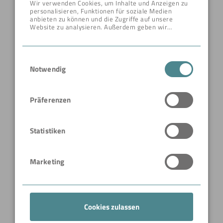
Wir verwenden Cookies, um Inhalte und Anzeigen zu
personalisieren, Funktionen für soziale Medien
anbieten zu können und die Zugriffe auf unsere
Website zu analysieren. Außerdem geben wir
Informationen zu Ihrer Verwendung unserer Website
an unsere Partner für soziale Medien, Werbung und
Analysen weiter. Unsere Partner führen diese
Einwilligungsauswahl
Informationen möglicherweise mit weiteren Daten
zusammen, die Sie ihnen bereitgestellt haben oder
Notwendig
die sie im Rahmen Ihrer Nutzung der Dienste
gesammelt haben.
Präferenzen
Statistiken
Marketing
Cookies zulassen