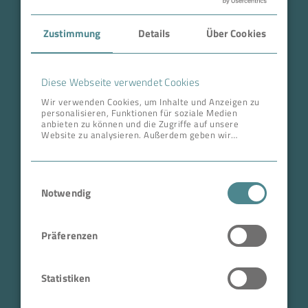
Case Studies
Zustimmung
Details
Über Cookies
Über BOKELA
Karriere
Diese Webseite verwendet Cookies
Wir verwenden Cookies, um Inhalte und Anzeigen zu
personalisieren, Funktionen für soziale Medien
ANSCHRIFT ZENTRALE
anbieten zu können und die Zugriffe auf unsere
Website zu analysieren. Außerdem geben wir
BOKELA GmbH
Informationen zu Ihrer Verwendung unserer Website
an unsere Partner für soziale Medien, Werbung und
Tullastr. 64 | 76131 Karlsruhe
Analysen weiter. Unsere Partner führen diese
Einwilligungsauswahl
Informationen möglicherweise mit weiteren Daten
Deutschland
zusammen, die Sie ihnen bereitgestellt haben oder
Notwendig
Telefon +49 721 96456-0
die sie im Rahmen Ihrer Nutzung der Dienste
gesammelt haben.
info@bokela.com
Präferenzen
Geschäftsführer:
Reiner Weidner, Toru Takano
Statistiken
HRB: 104614