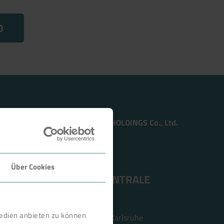
0
Member of the TSUKISHIMA HOLDINGS Co., Ltd.
Über Cookies
ANSCHRIFT ZENTRALE
BOKELA GmbH
Medien anbieten zu können
Tullastr. 64 | 76131 Karlsruhe