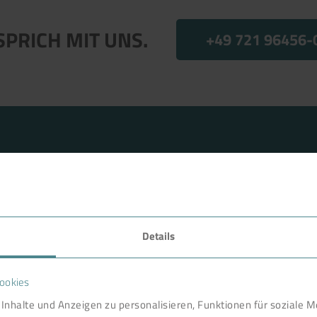
SPRICH MIT UNS.
+49 721 96456-
Details
FAVORITEN
ookies
nternational gefragter Partner
Technologie
Inhalte und Anzeigen zu personalisieren, Funktionen für soziale 
haftlichkeit, Arbeitssicherheit