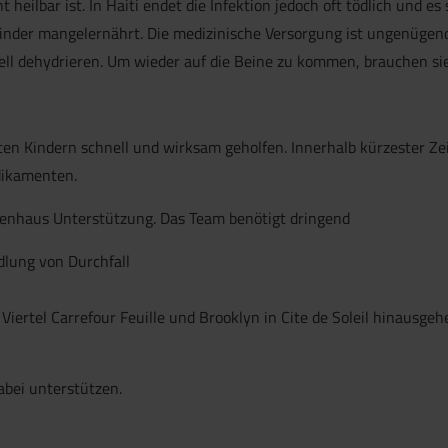
t heilbar ist. In Haiti endet die Infektion jedoch oft tödlich und es 
inder mangelernährt. Die medizinische Versorgung ist ungenügend
ell dehydrieren. Um wieder auf die Beine zu kommen, brauchen sie
n Kindern schnell und wirksam geholfen. Innerhalb kürzester Zei
dikamenten.
nkenhaus Unterstützung. Das Team benötigt dringend
lung von Durchfall
nen Viertel Carrefour Feuille und Brooklyn in Cite de Soleil hinau
abei unterstützen.