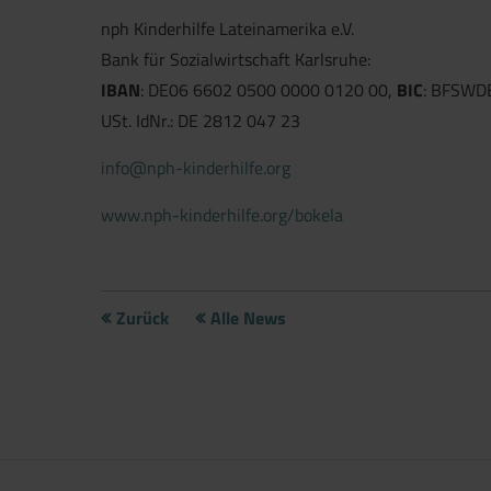
nph Kinderhilfe Lateinamerika e.V.
Bank für Sozialwirtschaft Karlsruhe:
IBAN
: DE06 6602 0500 0000 0120 00,
BIC
: BFSWD
USt. IdNr.: DE 2812 047 23
info@nph-kinderhilfe.org
www.nph-kinderhilfe.org/bokela
Jetzt direkt die gemerkte Auswahl
Zurück
Alle News