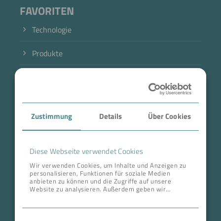
FAVORITEN
Technologie
Produkte
Branche
Case Studies
Zustimmung
Details
Über Cookies
Über BOKELA
Karriere
Diese Webseite verwendet Cookies
Wir verwenden Cookies, um Inhalte und Anzeigen zu
personalisieren, Funktionen für soziale Medien
ANSCHRIFT ZENTRALE
anbieten zu können und die Zugriffe auf unsere
Website zu analysieren. Außerdem geben wir
BOKELA GmbH
Informationen zu Ihrer Verwendung unserer Website
an unsere Partner für soziale Medien, Werbung und
Tullastr. 64 | 76131 Karlsruhe
Analysen weiter. Unsere Partner führen diese
Einwilligungsauswahl
Informationen möglicherweise mit weiteren Daten