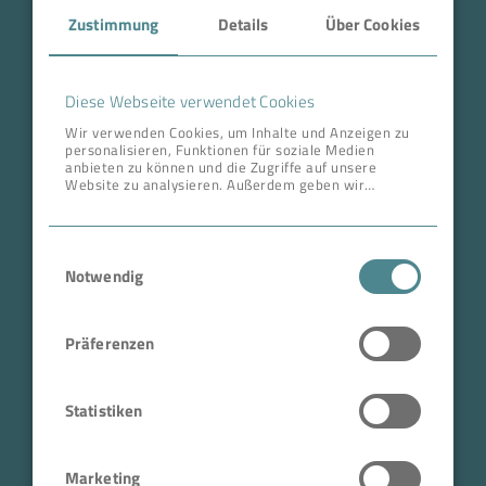
Zustimmung
Details
Über Cookies
Über BOKELA
Karriere
Diese Webseite verwendet Cookies
Wir verwenden Cookies, um Inhalte und Anzeigen zu
personalisieren, Funktionen für soziale Medien
ANSCHRIFT ZENTRALE
anbieten zu können und die Zugriffe auf unsere
Website zu analysieren. Außerdem geben wir
BOKELA GmbH
Informationen zu Ihrer Verwendung unserer Website
an unsere Partner für soziale Medien, Werbung und
Tullastr. 64 | 76131 Karlsruhe
Analysen weiter. Unsere Partner führen diese
Einwilligungsauswahl
Informationen möglicherweise mit weiteren Daten
Deutschland
zusammen, die Sie ihnen bereitgestellt haben oder
Notwendig
Telefon +49 721 96456-0
die sie im Rahmen Ihrer Nutzung der Dienste
gesammelt haben.
info@bokela.com
Präferenzen
Geschäftsführer:
Reiner Weidner, Toru Takano
Statistiken
HRB: 104614
Marketing
USt-IdNr.: DE 143592250