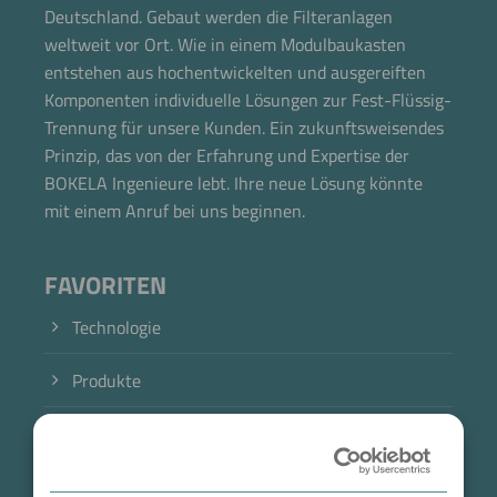
Deutschland. Gebaut werden die Filteranlagen
weltweit vor Ort. Wie in einem Modulbaukasten
entstehen aus hochentwickelten und ausgereiften
Komponenten individuelle Lösungen zur Fest-Flüssig-
Trennung für unsere Kunden. Ein zukunftsweisendes
Prinzip, das von der Erfahrung und Expertise der
BOKELA Ingenieure lebt. Ihre neue Lösung könnte
mit einem Anruf bei uns beginnen.
FAVORITEN
Technologie
Produkte
Branche
Jetzt direkt die gemerkte Auswahl anfragen.
Case Studies