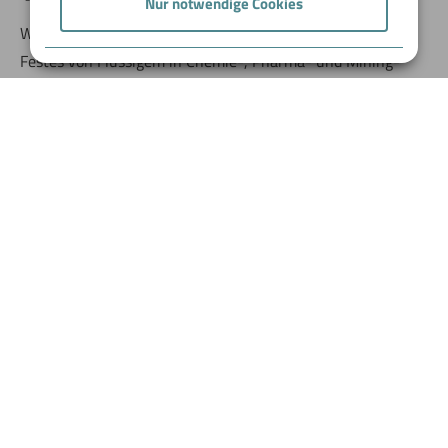
Nur notwendige Cookies
Wir sind BOKELA – die Filtration People. Wir trennen
Festes von Flüssigem in Chemie-, Pharma- und Mining-
Prozessen. Eines ist bei uns jedoch untrennbar verbunden:
unserer Ingenieure und ihre Leidenschaft für innovative
Filtrationslösungen. Damit setzen wir weltweit Maßstäbe.
Lernen Sie uns kennen – als Kunde oder Bewerber.