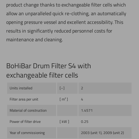
product change thanks to exchangeable filter cells which
allow an unparalleled quick re-clothing, an automatically
opening pressure vessel and excellent accessibility. This
results in significantly reduced personnel costs for
maintenance and cleaning.
BoHiBar Drum Filter S4 with
exchangeable filter cells
Units installed
[–]
2
Filter area per unit
[ m² ]
4
Material of construction
1.4571
Power of filter drive
[ kW ]
0.25
Year of commissioning
2003 (unit 1), 2009 (unit 2)