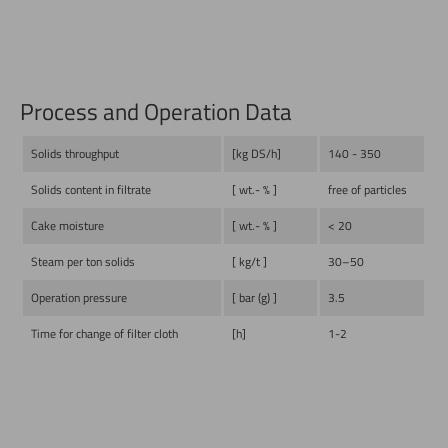
Process and Operation Data
Solids throughput
[kg DS/h]
140 - 350
Solids content in filtrate
[ wt.- % ]
free of particles
Cake moisture
[ wt.- % ]
< 20
Steam per ton solids
[ kg/t ]
30–50
Operation pressure
[ bar (g) ]
3.5
Time for change of filter cloth
[h]
1-2