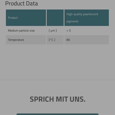
Product Data
High-quality pearlescent
Product
pigments
Medium particle size
[ µm ]
< 5
Temperature
[°C ]
80
SPRICH MIT UNS.
Jetzt direkt die gemerkte Auswahl anfragen.