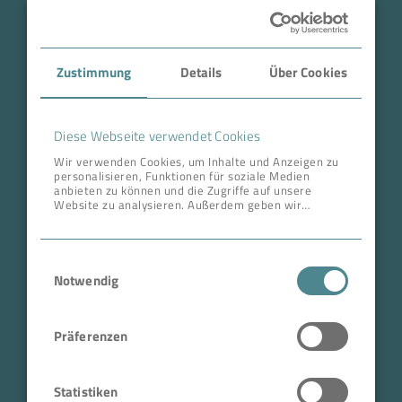
Branche
Case Studies
Zustimmung
Details
Über Cookies
Über BOKELA
Karriere
Diese Webseite verwendet Cookies
Wir verwenden Cookies, um Inhalte und Anzeigen zu
personalisieren, Funktionen für soziale Medien
ANSCHRIFT ZENTRALE
anbieten zu können und die Zugriffe auf unsere
Website zu analysieren. Außerdem geben wir
BOKELA GmbH
Informationen zu Ihrer Verwendung unserer Website
an unsere Partner für soziale Medien, Werbung und
Tullastr. 64 | 76131 Karlsruhe
Analysen weiter. Unsere Partner führen diese
Einwilligungsauswahl
Informationen möglicherweise mit weiteren Daten
Deutschland
zusammen, die Sie ihnen bereitgestellt haben oder
Notwendig
Telefon +49 721 96456-0
die sie im Rahmen Ihrer Nutzung der Dienste
gesammelt haben.
info@bokela.com
Präferenzen
Geschäftsführer:
Reiner Weidner, Toru Takano
Statistiken