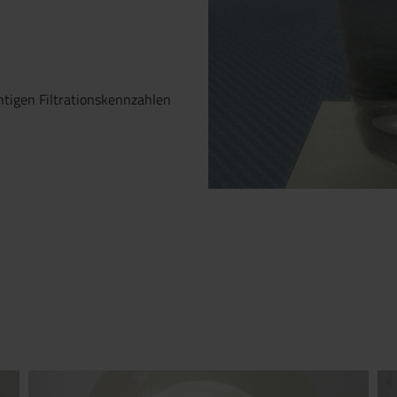
Versuche mit BoCrossT
chtigen Filtrationskennzahlen