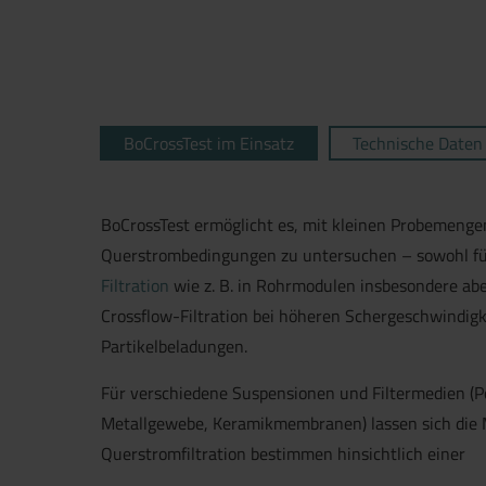
BoCrossTest im Einsatz
Technische Daten
BoCrossTest ermöglicht es, mit kleinen Probemengen
Querstrom­bedingungen zu untersuchen – sowohl fü
Filtration
wie z. B. in Rohr­mo­dulen insbesondere ab
Crossflow-Filtration bei höheren Scherge­schwind­ig
Partikelbeladungen.
Für verschiedene Suspensionen und Filtermedien (
Metallgewebe, Keramik­membranen) lassen sich die 
Querstromfiltration bestimmen hin­sichtlich einer