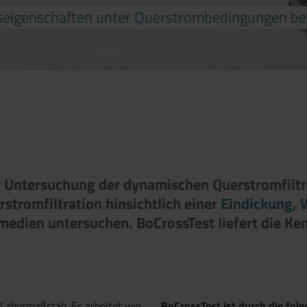
nseigenschaften unter Querstrombedingungen b
zur Untersuchung der dynamischen Querstromfilt
rstromfiltration hinsichtlich einer
Eindickung
,
dien unter­suchen. BoCrossTest liefert die Ken
 Labormaßstab. Es arbeitet wie
BoCrossTest ist durch die fo