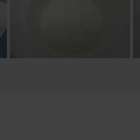
n
Versuche mit BoCrossTest - Erfolgreiche Testreihe
mit Nanocellulose (Filtrat nach Konzentrierung)
 anfragen.