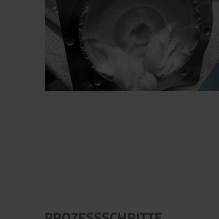
Versuche mit BoCrossTest - Aufkonzentrierung vo
Bionanocellulose auf 10 wt.-%
Jetzt direkt die gemerkte Auswahl
PROZESSSCHRITTE