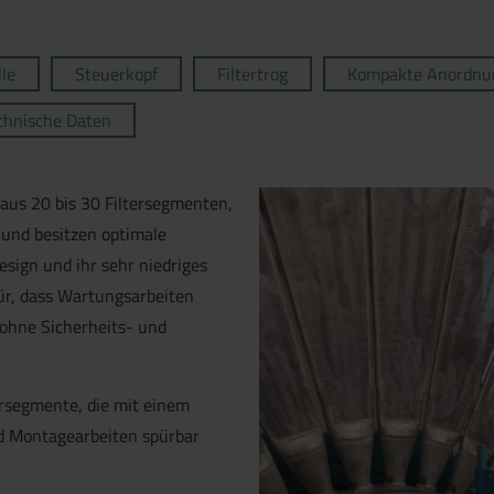
lle
Steuerkopf
Filtertrog
Kompakte Anordnun
chnische Daten
 aus 20 bis 30 Filtersegmenten,
t und besitzen optimale
sign und ihr sehr niedriges
ür, dass Wartungsarbeiten
ohne Sicherheits- und
MetSeg 
ersegmente, die mit einem
d Montagearbeiten spürbar