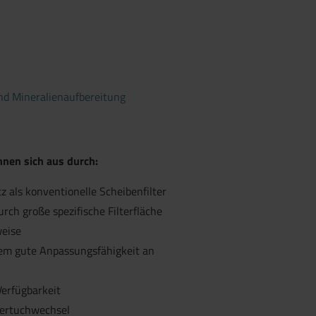
nd Mineralienaufbereitung
hnen sich aus durch:
z als konventionelle Scheibenfilter
urch große spezifische Filterfläche
weise
trem gute Anpassungsfähigkeit an
Verfügbarkeit
ltertuchwechsel