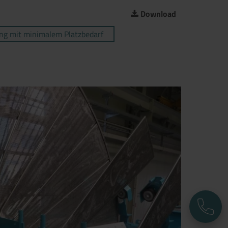
Download
g mit minimalem Platzbedarf
- Filter Segmente aus Metall
T