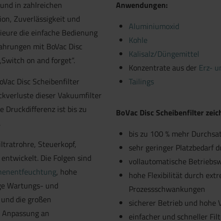
 und in zahlreichen
Anwendungen:
on, Zuverlässigkeit und
Aluminiumoxid
nieure die einfache Bedienung
Kohle
fahrungen mit BoVac Disc
Kalisalz/Düngemittel
„Switch on and forget“.
Konzentrate aus der
Erz- u
Vac Disc Scheibenfilter
Tailings
kverluste dieser Vakuumfilter
 Druckdifferenz ist bis zu
BoVac Disc Scheibenfilter zeic
.
bis zu 100 % mehr Durchsat
ltratrohre, Steuerkopf,
sehr geringer Platzbedarf d
entwickelt. Die Folgen sind
vollautomatische Betriebs
henentfeuchtung
, hohe
hohe Flexibilität durch ex
ige Wartungs- und
Prozessschwankungen
 und die großen
sicherer Betrieb und hohe 
e Anpassung an
einfacher und schneller Fi