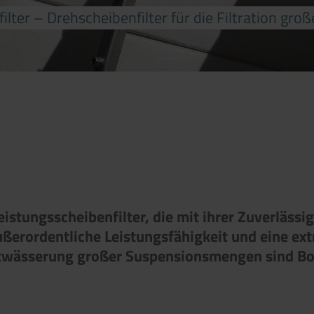
ilter – Drehscheibenfilter für die Filtration g
istungsscheibenfilter, die mit ihrer Zuverlässi
ußerordentliche Leistungsfähigkeit und eine ext
Entwässerung großer Suspensionsmengen sind BoV