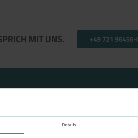
SPRICH MIT UNS.
+49 721 96456-
 anfragen.
Details
FAVORITEN