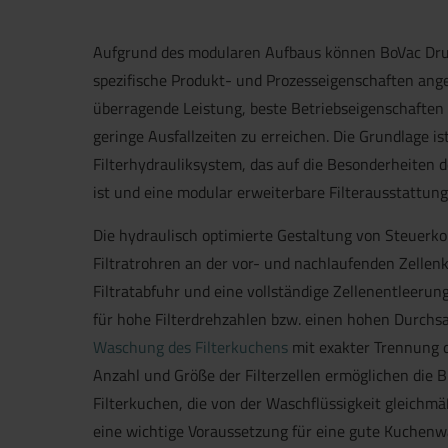
Aufgrund des modularen Aufbaus können BoVac Drum
spezifische Produkt- und Prozesseigenschaften ange
überragende Leistung, beste Betriebs­eigenschaften
geringe Ausfallzeiten zu erreichen. Die Grund­lage i
Filterhydrauliksystem, das auf die Besonderheiten
ist und eine modular erweiterbare Filterausstattung
Die hydraulisch optimierte Gestaltung von Steuerkop
Filtratrohren an der vor- und nachlaufenden Zellenk
Filtratabfuhr und eine vollständige Zell­en­entleeru
für hohe Filterdrehzahlen bzw. einen hohen Durchsat
Waschung des Filterkuchens
mit exakter Trennung de
Anzahl und Größe der Filterzellen ermöglichen die
Filterkuchen, die von der Waschflüssigkeit gleichm
eine wichtige Voraussetzung für eine gute Kuchenwä