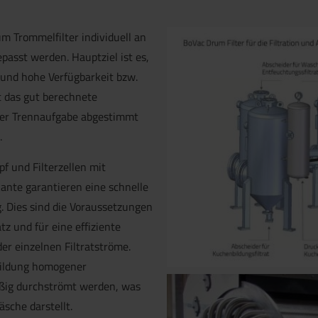
 Trommelfilter individuell an
passt werden. Hauptziel ist es,
 und hohe Verfügbarkeit bzw.
st das gut berechnete
 der Trennaufgabe abgestimmt
.
BoVac Drum Filter mi
f und Filterzellen mit
ante garantieren eine schnelle
ng. Dies sind die Voraussetzungen
z und für eine effiziente
r einzelnen Filtrat­ströme.
 Bildung homogener
äßig durchströmt werden, was
sche darstellt.