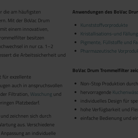
er die am häufigsten
Anwendungen des BoVac Drum 
ern. Mit der BoVac Drum
Kunststoffvorprodukte
 mit einem innovativen,
Kristallisations-und Fällu
rommelfilter besitzen
Pigmente, Füllstoffe und Fa
uchwechsel in nur ca. 1–2
Pharmazeutische Vorprodu
ssert die Arbeitssicherheit und
BoVac Drum Trommelfilter zeic
t für exzellente
Non-Stop Produktion durch
eugen auch in anspruchsvollen
hervorragende
Kuchenwäs
er Filtration,
Waschung
und
individuelles Design für s
ringen Platzbedarf.
hohe Verfügbarkeit und Flex
 und zeichnen sich durch
einfache Bedienung und ei
Wartung aus. Verschiedene
 Anpassung an individuelle