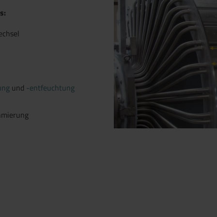
s:
echsel
Filtratrohre an vor
ung
und
-entfeuchtung
chmierung
 anfragen.