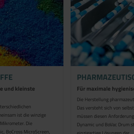
OFFE
PHARMAZEUTIS
fe und kleinste
Für maximale hygienisc
Die Herstellung pharmazeuti
terschiedlichen
Das versteht sich von selbs
einsam ist die winzige
müssen diesen Anforderunge
 Mikrometer. Die
Dynamic und BoVac Drum ste
ic, BoCross MicroScreen,
einzigartige Lösungen dar.