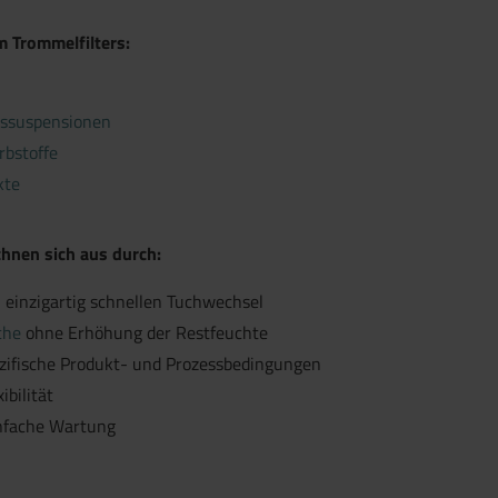
Trommelfilters:
ngssuspensionen
rbstoffe
kte
hnen sich aus durch:
 einzigartig schnellen Tuchwechsel
che
ohne Erhöhung der Restfeuchte
pezifische Produkt- und Prozessbedingungen
ibilität
nfache Wartung