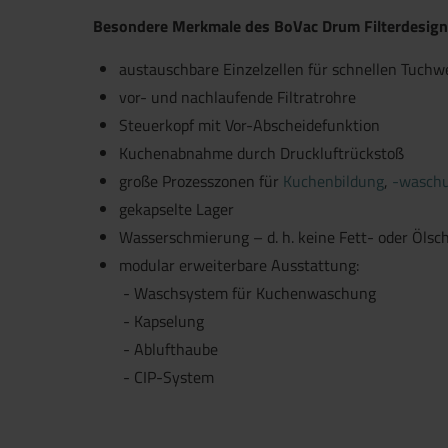
Besondere Merkmale des BoVac Drum Filterdesign
austauschbare Einzelzellen für schnellen Tuchw
vor- und nachlaufende Filtratrohre
Steuerkopf mit Vor-Abscheidefunktion
Kuchenabnahme durch Druckluftrückstoß
große Prozesszonen für
Kuchenbildung
,
-wasch
gekapselte Lager
Wasserschmierung – d. h. keine Fett- oder Öls
Jetzt direkt die gemerkte Auswahl
modular erweiterbare Ausstattung:
Waschsystem für Kuchenwaschung
Kapselung
Ablufthaube
CIP-System