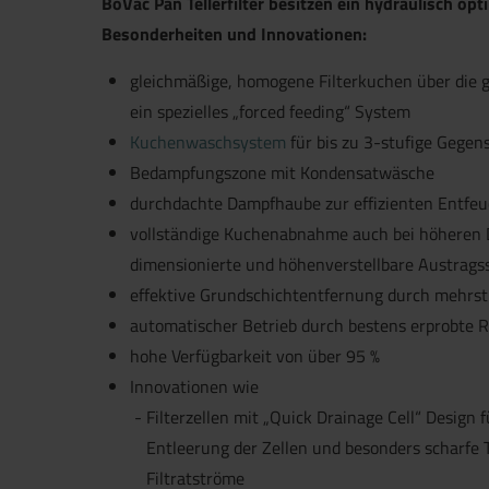
BoVac Pan Tellerfilter besitzen ein hydraulisch opt
Besonderheiten und Innovationen:
gleichmäßige, homogene Filterkuchen über die g
ein spezielles „forced feeding“ System
Kuchenwaschsystem
für bis zu 3-stufige Gege
Bedampfungszone mit Kondensatwäsche
durchdachte Dampfhaube zur effizienten Entfe
vollständige Kuchenabnahme auch bei höheren 
dimensionierte und höhenverstellbare Austrag
effektive Grundschichtentfernung durch mehrs
automatischer Betrieb durch bestens erprobte 
hohe Verfügbarkeit von über 95 %
Innovationen wie
Filterzellen mit „Quick Drainage Cell“ Design 
Entleerung der Zellen und besonders scharfe
Filtratströme