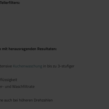
llerfilters:
n mit herausragenden Resultaten:
ntensive
Kuchenwaschung
in bis zu 3-stufiger
lüssigkeit
r- und Waschfiltrate
me auch bei höheren Drehzahlen