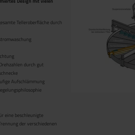
imiertes Design mit vielen
esamte Telleroberfläche durch
nstromwaschung
Anlagendesi
uchtung
Drehzahlen durch gut
sschnecke
tufige Aufschlämmung
Regelungsphilosophie
für eine beschleunigte
 Trennung der verschiedenen