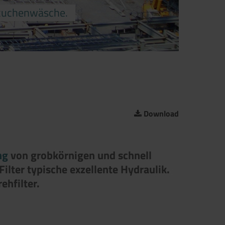
erkuchenwäsche.
Download
ng
von grob­körnigen und schnell
ilter typische exzellente Hydraulik.
ehfilter.