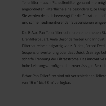
Tellerfilter – auch Planzellenfilter genannt – ermögl
angeordneten Filterfläche eine besonders gute Mögl
Sie werden deshalb bevorzugt für die Filtration un
und schnell sedimentierenden Suspensionen eingese
Die BoVac Pan Tellerfilter definieren einen neuen St
Drehfilterbauart. Viele Besonderheiten und Innova
Filterbaureihe einzigartig wie z. B. das „Forced Fee
Suspensionsverteilung oder das „Quick Drainage Cel
scharfe Trennung der Filtratströme. Das innovative D
hohe Leistungsvermögen, den zuverlässigen Betrieb
BoVac Pan Tellerfilter sind mit verschiedenen Telle
von 16 m² bis 68 m² verfügbar.