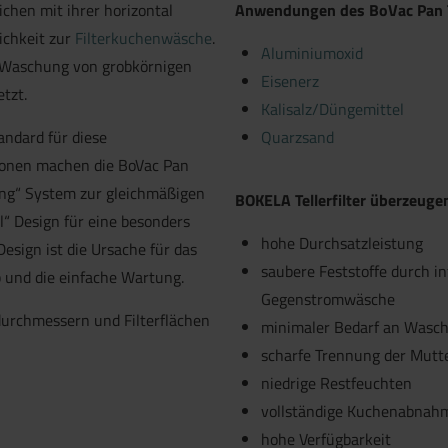
ichen mit ihrer horizontal
Anwendungen des BoVac Pan Te
ichkeit zur
Filterkuchenwäsche
.
Aluminiumoxid
d Waschung von grobkörnigen
Eisenerz
tzt.
Kalisalz/Düngemittel
andard für diese
Quarzsand
tionen machen die BoVac Pan
ding“ System zur gleichmäßigen
BOKELA Tellerfilter überzeuge
l“ Design für eine besonders
hohe Durchsatzleistung
esign ist die Ursache für das
saubere Feststoffe durch i
 und die einfache Wartung.
Gegenstromwäsche
rdurchmessern und Filterflächen
minimaler Bedarf an Waschf
scharfe Trennung der Mutte
niedrige Restfeuchten
vollständige Kuchenabnah
hohe Verfügbarkeit