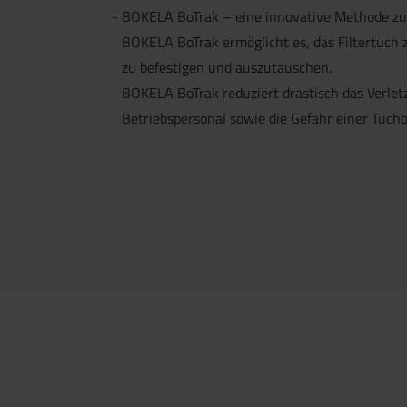
BOKELA BoTrak – eine innovative Methode zu
BOKELA BoTrak ermöglicht es, das Filtertuch 
zu befestigen und auszutauschen.
BOKELA BoTrak reduziert drastisch das Verletz
Betriebspersonal sowie die Gefahr einer Tuch
Jetzt direkt die gemerkte Auswahl