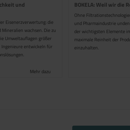
ichkeit und
BOKELA: Weil wir die R
Ohne Filtrationstechnologi
der Eisenerzverwertung: die
und Pharmaindustrie undenkb
 Mineralien wachsen. Die zu
der wichtigsten Elemente im
die Umweltauflagen größer
maximale Reinheit der Produ
 Ingenieure entwickeln für
einzuhalten.
onslösungen.