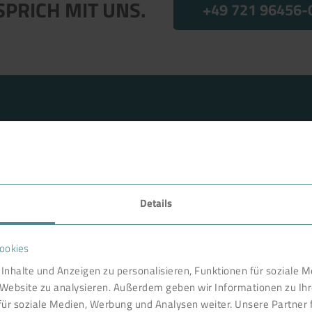
SPRICH MIT UNS.
+49 721 96456-
Details
FAVORITEN
ookies
nternational gefragter Partner
Technologie
Inhalte und Anzeigen zu personalisieren, Funktionen für soziale 
haftlichkeit, Arbeitssicherheit
e Website zu analysieren. Außerdem geben wir Informationen zu I
entwickelt und konstruiert in
Produkte
für soziale Medien, Werbung und Analysen weiter. Unsere Partner 
eit vor Ort. Wie in einem