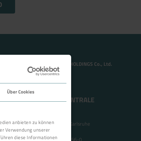
0
Member of the TSUKISHIMA HOLDINGS Co., Ltd.
Über Cookies
ANSCHRIFT ZENTRALE
BOKELA GmbH
Medien anbieten zu können
Tullastr. 64 | 76131 Karlsruhe
hrer Verwendung unserer
Deutschland
führen diese Informationen
Telefon +49 721 96456-0