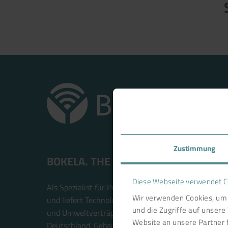
Zustimmung
BOKELA. THE FILTRATION PEOPLE.
Diese Webseite verwendet C
Als Spezialist für Prozessfiltration ist BOKELA ein i
Wir verwenden Cookies, um 
und liefert Technologielösungen, die für mehr Wirtsc
und die Zugriffe auf unser
und Umweltverträglichkeit stehen. BOKELA forscht, 
Website an unsere Partner 
Deutschland. Gebaut werden die Filteranlagen weltw