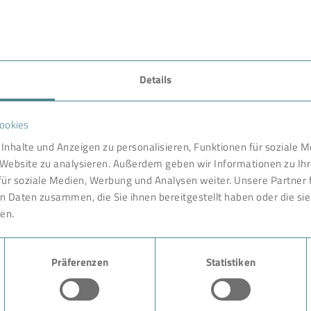
Details
FAVORITEN
ookies
nternational gefragter Partner
Technologie
Inhalte und Anzeigen zu personalisieren, Funktionen für soziale 
haftlichkeit, Arbeitssicherheit
e Website zu analysieren. Außerdem geben wir Informationen zu I
entwickelt und konstruiert in
Produkte
für soziale Medien, Werbung und Analysen weiter. Unsere Partner 
eit vor Ort. Wie in einem
n Daten zusammen, die Sie ihnen bereitgestellt haben oder die s
Branche
nd ausgereiften Komponenten
en.
r unsere Kunden. Ein
 anfragen.
Case Studies
und Expertise der BOKELA
 Anruf bei uns beginnen.
Präferenzen
Statistiken
Über BOKELA
Karriere