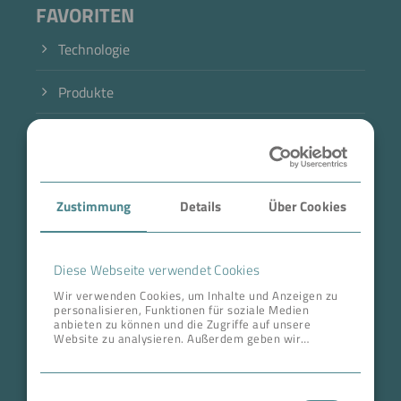
FAVORITEN
Technologie
Produkte
Branche
Case Studies
Zustimmung
Details
Über Cookies
Über BOKELA
Karriere
Diese Webseite verwendet Cookies
Wir verwenden Cookies, um Inhalte und Anzeigen zu
personalisieren, Funktionen für soziale Medien
ANSCHRIFT ZENTRALE
anbieten zu können und die Zugriffe auf unsere
Website zu analysieren. Außerdem geben wir
BOKELA GmbH
Informationen zu Ihrer Verwendung unserer Website
an unsere Partner für soziale Medien, Werbung und
Tullastr. 64 | 76131 Karlsruhe
Analysen weiter. Unsere Partner führen diese
Einwilligungsauswahl
Informationen möglicherweise mit weiteren Daten
Deutschland