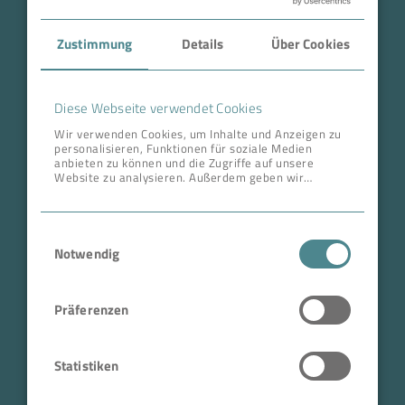
Case Studies
Zustimmung
Details
Über Cookies
Über BOKELA
Karriere
Diese Webseite verwendet Cookies
Wir verwenden Cookies, um Inhalte und Anzeigen zu
personalisieren, Funktionen für soziale Medien
ANSCHRIFT ZENTRALE
anbieten zu können und die Zugriffe auf unsere
Website zu analysieren. Außerdem geben wir
BOKELA GmbH
Informationen zu Ihrer Verwendung unserer Website
an unsere Partner für soziale Medien, Werbung und
Tullastr. 64 | 76131 Karlsruhe
Analysen weiter. Unsere Partner führen diese
Einwilligungsauswahl
Informationen möglicherweise mit weiteren Daten
Deutschland
zusammen, die Sie ihnen bereitgestellt haben oder
Notwendig
Telefon +49 721 96456-0
die sie im Rahmen Ihrer Nutzung der Dienste
gesammelt haben.
info@bokela.com
Präferenzen
Geschäftsführer:
Reiner Weidner, Toru Takano
Statistiken
HRB: 104614