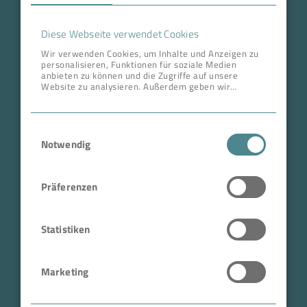
Karriere
Diese Webseite verwendet Cookies
Wir verwenden Cookies, um Inhalte und Anzeigen zu
personalisieren, Funktionen für soziale Medien
ANSCHRIFT ZENTRALE
anbieten zu können und die Zugriffe auf unsere
Website zu analysieren. Außerdem geben wir
BOKELA GmbH
Informationen zu Ihrer Verwendung unserer Website
an unsere Partner für soziale Medien, Werbung und
Tullastr. 64 | 76131 Karlsruhe
Analysen weiter. Unsere Partner führen diese
Einwilligungsauswahl
Informationen möglicherweise mit weiteren Daten
Deutschland
zusammen, die Sie ihnen bereitgestellt haben oder
Notwendig
Telefon +49 721 96456-0
die sie im Rahmen Ihrer Nutzung der Dienste
gesammelt haben.
info@bokela.com
Präferenzen
Geschäftsführer:
Reiner Weidner, Toru Takano
Statistiken
HRB: 104614
Marketing
USt-IdNr.: DE 143592250
ABN: 97 682 643 464