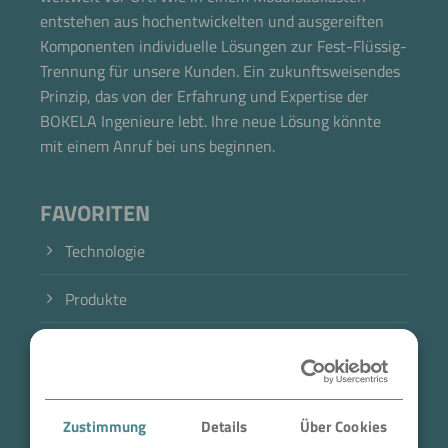
entstehen aus hochentwickelten und ausgereiften
Komponenten individuelle Lösungen zur Fest-Flüssig-
Trennung für unsere Kunden. Ein zukunftsweisendes
Prinzip, das von der Erfahrung und Expertise der
BOKELA Ingenieure lebt. Ihre neue Lösung könnte
mit einem Anruf bei uns beginnen.
FAVORITEN
Technologie
Produkte
Branche
Case Studies
Zustimmung
Details
Über Cookies
Über BOKELA