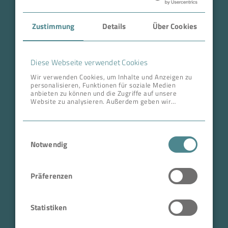
Case Studies
Zustimmung
Details
Über Cookies
Über BOKELA
Karriere
Diese Webseite verwendet Cookies
Wir verwenden Cookies, um Inhalte und Anzeigen zu
personalisieren, Funktionen für soziale Medien
ANSCHRIFT ZENTRALE
anbieten zu können und die Zugriffe auf unsere
Website zu analysieren. Außerdem geben wir
BOKELA GmbH
Informationen zu Ihrer Verwendung unserer Website
an unsere Partner für soziale Medien, Werbung und
Tullastr. 64 | 76131 Karlsruhe
Analysen weiter. Unsere Partner führen diese
Einwilligungsauswahl
Informationen möglicherweise mit weiteren Daten
Deutschland
zusammen, die Sie ihnen bereitgestellt haben oder
Notwendig
Telefon +49 721 96456-0
die sie im Rahmen Ihrer Nutzung der Dienste
gesammelt haben.
info@bokela.com
Präferenzen
Geschäftsführer:
Reiner Weidner, Toru Takano
Statistiken
HRB: 104614