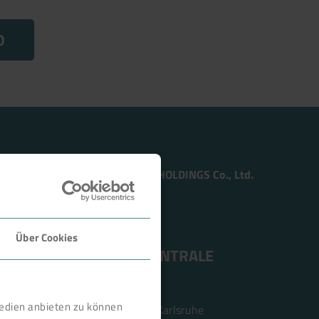
0
Member of the TSUKISHIMA HOLDINGS Co., Ltd.
Über Cookies
ANSCHRIFT ZENTRALE
BOKELA GmbH
Medien anbieten zu können
Tullastr. 64 | 76131 Karlsruhe