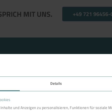
SPRICH MIT UNS.
+49 721 96456-
Details
FAVORITEN
ookies
nternational gefragter Partner
Technologie
Inhalte und Anzeigen zu personalisieren, Funktionen für soziale 
haftlichkeit, Arbeitssicherheit