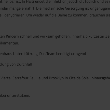
t heilbar ist. In Haiti endet die Infektion jedoch oft tödlich und es 
inder mangelernährt. Die medizinische Versorgung ist ungenügend
ell dehydrieren. Um wieder auf die Beine zu kommen, brauchen sie
n Kindern schnell und wirksam geholfen. Innerhalb kürzester Zei
dikamenten.
nkenhaus Unterstützung. Das Team benötigt dringend
lung von Durchfall
nen Viertel Carrefour Feuille und Brooklyn in Cite de Soleil hinau
abei unterstützen.