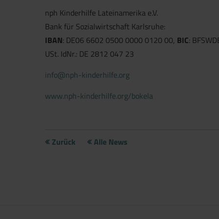
nph Kinderhilfe Lateinamerika e.V.
Bank für Sozialwirtschaft Karlsruhe:
IBAN
: DE06 6602 0500 0000 0120 00,
BIC
: BFSWD
USt. IdNr.: DE 2812 047 23
info@nph-kinderhilfe.org
www.nph-kinderhilfe.org/bokela
Jetzt direkt die gemerkte Auswahl
Zurück
Alle News