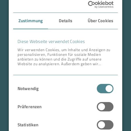
Case Studies
Zustimmung
Details
Über Cookies
Über BOKELA
Karriere
Diese Webseite verwendet Cookies
Wir verwenden Cookies, um Inhalte und Anzeigen zu
personalisieren, Funktionen für soziale Medien
ANSCHRIFT ZENTRALE
anbieten zu können und die Zugriffe auf unsere
Website zu analysieren. Außerdem geben wir
BOKELA GmbH
Informationen zu Ihrer Verwendung unserer Website
an unsere Partner für soziale Medien, Werbung und
Tullastr. 64 | 76131 Karlsruhe
Analysen weiter. Unsere Partner führen diese
Einwilligungsauswahl
Informationen möglicherweise mit weiteren Daten
Deutschland
zusammen, die Sie ihnen bereitgestellt haben oder
Notwendig
Telefon +49 721 96456-0
die sie im Rahmen Ihrer Nutzung der Dienste
gesammelt haben.
info@bokela.com
Präferenzen
Geschäftsführer:
Reiner Weidner, Toru Takano
Statistiken