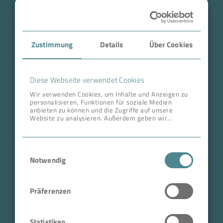
Branche
Case Studies
Zustimmung
Details
Über Cookies
Über BOKELA
Karriere
Diese Webseite verwendet Cookies
Wir verwenden Cookies, um Inhalte und Anzeigen zu
personalisieren, Funktionen für soziale Medien
ANSCHRIFT ZENTRALE
anbieten zu können und die Zugriffe auf unsere
Website zu analysieren. Außerdem geben wir
BOKELA GmbH
Informationen zu Ihrer Verwendung unserer Website
an unsere Partner für soziale Medien, Werbung und
Tullastr. 64 | 76131 Karlsruhe
Analysen weiter. Unsere Partner führen diese
Einwilligungsauswahl
Informationen möglicherweise mit weiteren Daten
Deutschland
zusammen, die Sie ihnen bereitgestellt haben oder
Notwendig
Telefon +49 721 96456-0
die sie im Rahmen Ihrer Nutzung der Dienste
gesammelt haben.
info@bokela.com
Präferenzen
Geschäftsführer:
Reiner Weidner, Toru Takano
Statistiken