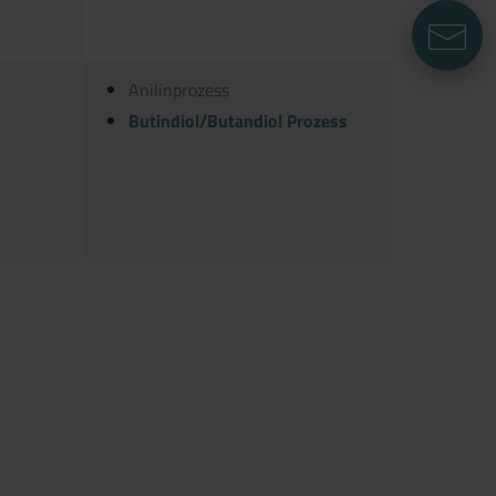
E
Anilinprozess
Butindiol/Butandiol Prozess