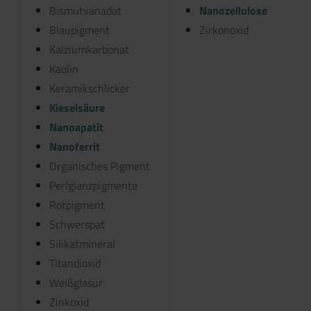
Bismutvanadat
Nanozellulose
Blaupigment
Zirkonoxid
Kalziumkarbonat
Kaolin
Keramikschlicker
Kieselsäure
Nanoapatit
Nanoferrit
Organisches Pigment
Perlglanzpigmente
Rotpigment
Schwerspat
Silikatmineral
Titandioxid
Weißglasur
Zinkoxid