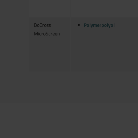
BoCross
Polymerpolyol
MicroScreen
Jetzt direkt die gemerkte Auswahl