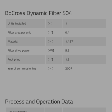
BoCross Dynamic Filter S04
Units installed
[- ]
1
Filter area per unit
[m²]
0.4
Material
[ – ]
1.4571
Filter drive power
[kW]
5.5
Foot print
[m²]
1.5
Year of commissioning
[ – ]
2007
Process and Operation Data