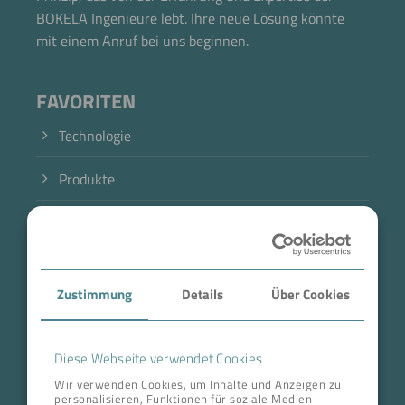
BOKELA Ingenieure lebt. Ihre neue Lösung könnte
mit einem Anruf bei uns beginnen.
FAVORITEN
Technologie
Produkte
Branche
Case Studies
Zustimmung
Details
Über Cookies
Über BOKELA
Karriere
Diese Webseite verwendet Cookies
Wir verwenden Cookies, um Inhalte und Anzeigen zu
personalisieren, Funktionen für soziale Medien