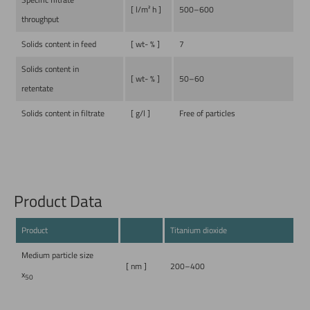
Specific filtrate
[ l/m² h ]
500–600
throughput
Solids content in feed
[ wt- % ]
7
Solids content in
[ wt- % ]
50–60
retentate
Solids content in filtrate
[ g/l ]
Free of particles
Product Data
Product
Titanium dioxide
Medium particle size
[ nm ]
200–400
x
50