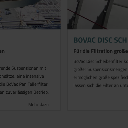
BOVAC DISC SCH
len
Für die Filtration gro
BoVac Disc Scheibenfilter 
ierende Suspensionen mit
großer Suspensionsmengen z
chsätze, eine intensive
ermöglichen große spezifis
e BoVac Pan Tellerfilter
lassen sich die Filter an u
n zuverlässigen Betrieb.
Mehr dazu