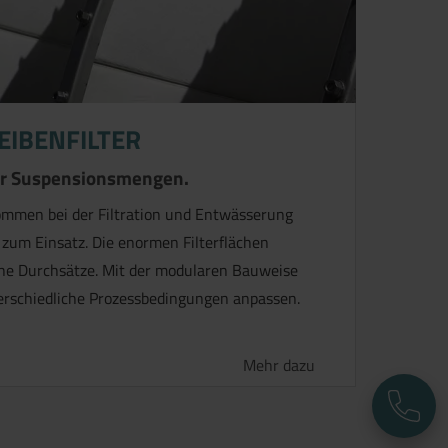
EIBENFILTER
ßer Suspensionsmengen.
kommen bei der Filtration und Entwässerung
um Einsatz. Die enormen Filterflächen
che Durchsätze. Mit der modularen Bauweise
nterschiedliche Prozessbedingungen anpassen.
Mehr dazu
T