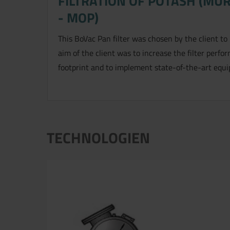
FILTRATION OF POTASH (MU
- MOP)
This BoVac Pan filter was chosen by the client to r
aim of the client was to increase the filter perf
footprint and to implement state-of-the-art equ
TECHNOLOGIEN