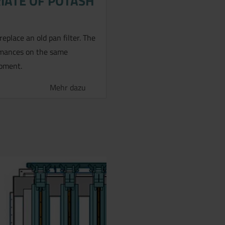
RIATE OF POTASH
eplace an old pan filter. The
ormances on the same
ipment.
Mehr dazu