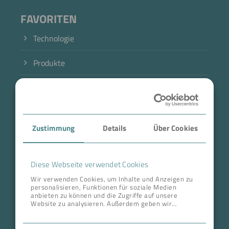
FAVORITEN
Technologie
Produkte
Branche
Case Studies
Zustimmung
Details
Über Cookies
Über BOKELA
Karriere
Diese Webseite verwendet Cookies
Wir verwenden Cookies, um Inhalte und Anzeigen zu
personalisieren, Funktionen für soziale Medien
ANSCHRIFT ZENTRALE
anbieten zu können und die Zugriffe auf unsere
Website zu analysieren. Außerdem geben wir
BOKELA GmbH
Informationen zu Ihrer Verwendung unserer Website
an unsere Partner für soziale Medien, Werbung und
Tullastr. 64 | 76131 Karlsruhe
Analysen weiter. Unsere Partner führen diese