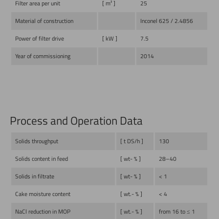
Filter area per unit
[ m² ]
25
Material of construction
Inconel 625 / 2.4856
Power of filter drive
[ kW ]
7.5
Year of commissioning
2014
Process and Operation Data
Solids throughput
[ t DS/h ]
130
Solids content in feed
[ wt- % ]
28–40
Solids in filtrate
[ wt- % ]
< 1
Cake moisture content
[ wt.- % ]
< 4
NaCl reduction in MOP
[ wt.- % ]
from 16 to ≤ 1