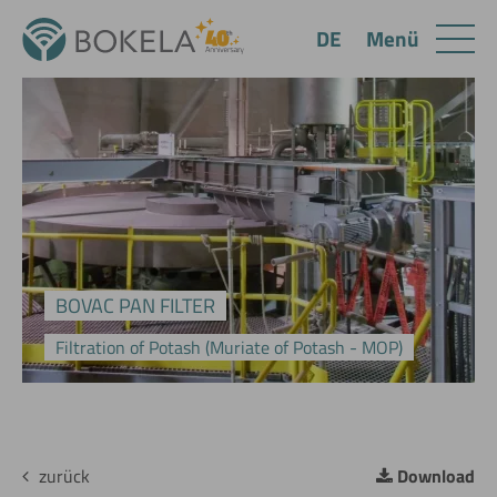
Menü
DE
BOVAC PAN FILTER
Filtration of Potash (Muriate of Potash - MOP)
zurück
Download