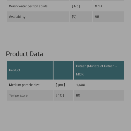
Wash water per ton solids
[ t/t ]
0.13
Availability
[%]
98
Product Data
Potash (Muriate of Potash –
Product
MOP)
Medium particle size
[ µm ]
1,400
Temperature
[ °C ]
80