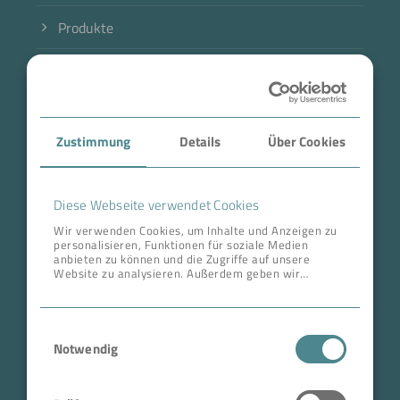
Produkte
Branche
Case Studies
Zustimmung
Details
Über Cookies
Über BOKELA
Karriere
Diese Webseite verwendet Cookies
Wir verwenden Cookies, um Inhalte und Anzeigen zu
personalisieren, Funktionen für soziale Medien
ANSCHRIFT ZENTRALE
anbieten zu können und die Zugriffe auf unsere
Website zu analysieren. Außerdem geben wir
BOKELA GmbH
Informationen zu Ihrer Verwendung unserer Website
an unsere Partner für soziale Medien, Werbung und
Tullastr. 64 | 76131 Karlsruhe
Analysen weiter. Unsere Partner führen diese
Einwilligungsauswahl
Informationen möglicherweise mit weiteren Daten
Deutschland
zusammen, die Sie ihnen bereitgestellt haben oder
Notwendig
Telefon +49 721 96456-0
die sie im Rahmen Ihrer Nutzung der Dienste
gesammelt haben.
info@bokela.com