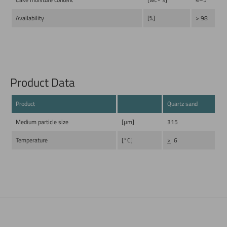
Cake moisture content
[wt.- %]
4–5
Availability
[%]
> 98
Product Data
Product
Quartz sand
Medium particle size
[µm]
315
Temperature
[°C]
>
6