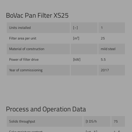
BoVac Pan Filter XS25
Units installed
[–]
1
Filter area per unit
[m²]
25
Material of construction
mild steel
Power of filter drive
[kW]
5.5
Year of commissioning
2017
Process and Operation Data
Solids throughput
[t DS/h
75