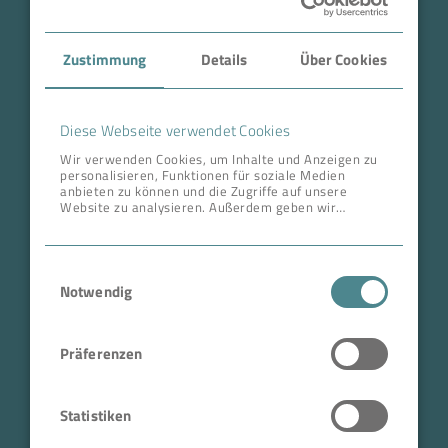
Case Studies
Zustimmung
Details
Über Cookies
Über BOKELA
Karriere
Diese Webseite verwendet Cookies
Wir verwenden Cookies, um Inhalte und Anzeigen zu
personalisieren, Funktionen für soziale Medien
ANSCHRIFT ZENTRALE
anbieten zu können und die Zugriffe auf unsere
Website zu analysieren. Außerdem geben wir
BOKELA GmbH
Informationen zu Ihrer Verwendung unserer Website
an unsere Partner für soziale Medien, Werbung und
Tullastr. 64 | 76131 Karlsruhe
Analysen weiter. Unsere Partner führen diese
Einwilligungsauswahl
Informationen möglicherweise mit weiteren Daten
Deutschland
zusammen, die Sie ihnen bereitgestellt haben oder
Notwendig
Telefon +49 721 96456-0
die sie im Rahmen Ihrer Nutzung der Dienste
gesammelt haben.
info@bokela.com
Präferenzen
Geschäftsführer:
Reiner Weidner, Toru Takano
Statistiken