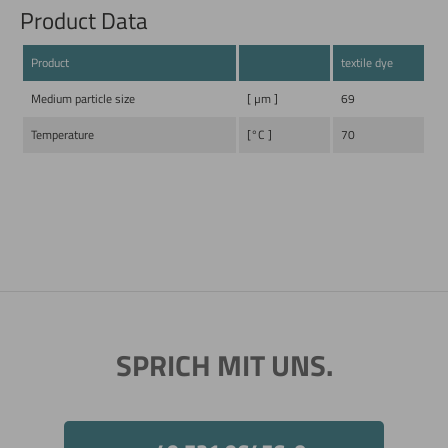
Product Data
Product
textile dye
Medium particle size
[ µm ]
69
Temperature
[°C ]
70
SPRICH MIT UNS.
Jetzt direkt die gemerkte Auswahl anfragen.