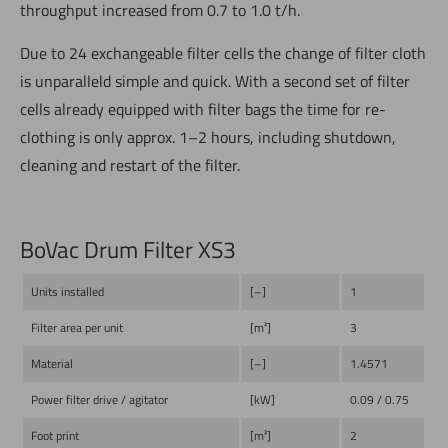
throughput increased from 0.7 to 1.0 t/h.
Due to 24 exchangeable filter cells the change of filter cloth
is unparalleld simple and quick. With a second set of filter
cells already equipped with filter bags the time for re-
clothing is only approx. 1–2 hours, including shutdown,
cleaning and restart of the filter.
BoVac Drum Filter XS3
Units installed
[–]
1
Filter area per unit
[m²]
3
Material
[–]
1.4571
Power filter drive / agitator
[kW]
0.09 / 0.75
Foot print
[m²]
2