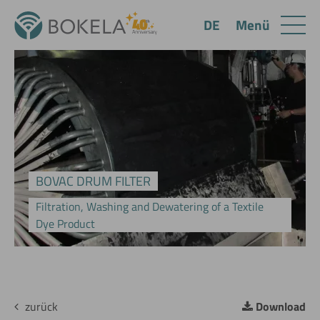
Menü
DE
BOVAC DRUM FILTER
Filtration, Washing and Dewatering of a Textile
Dye Product
zurück
Download