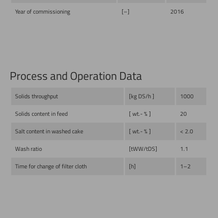
Year of commissioning
[–]
2016
Process and Operation Data
Solids throughput
[kg DS/h ]
1000
Solids content in feed
[ wt.- % ]
20
Salt content in washed cake
[ wt.- % ]
< 2.0
Wash ratio
[tWW/tDS]
1.1
Time for change of filter cloth
[h]
1–2