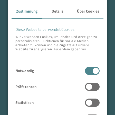
Case Studies
Zustimmung
Details
Über Cookies
Über BOKELA
Karriere
Diese Webseite verwendet Cookies
Wir verwenden Cookies, um Inhalte und Anzeigen zu
personalisieren, Funktionen für soziale Medien
ANSCHRIFT ZENTRALE
anbieten zu können und die Zugriffe auf unsere
Website zu analysieren. Außerdem geben wir
BOKELA GmbH
Informationen zu Ihrer Verwendung unserer Website
an unsere Partner für soziale Medien, Werbung und
Tullastr. 64 | 76131 Karlsruhe
Analysen weiter. Unsere Partner führen diese
Einwilligungsauswahl
Informationen möglicherweise mit weiteren Daten
Deutschland
zusammen, die Sie ihnen bereitgestellt haben oder
Notwendig
Telefon +49 721 96456-0
die sie im Rahmen Ihrer Nutzung der Dienste
gesammelt haben.
info@bokela.com
Präferenzen
Geschäftsführer:
Reiner Weidner, Toru Takano
Statistiken
HRB: 104614