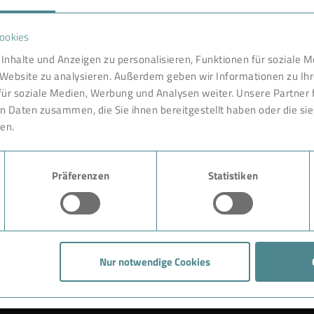
FAVORITEN
ookies
nternational gefragter Partner
Technologie
Inhalte und Anzeigen zu personalisieren, Funktionen für soziale 
haftlichkeit, Arbeitssicherheit
e Website zu analysieren. Außerdem geben wir Informationen zu I
entwickelt und konstruiert in
Produkte
für soziale Medien, Werbung und Analysen weiter. Unsere Partner 
eit vor Ort. Wie in einem
n Daten zusammen, die Sie ihnen bereitgestellt haben oder die s
Branche
nd ausgereiften Komponenten
en.
r unsere Kunden. Ein
Case Studies
und Expertise der BOKELA
 Anruf bei uns beginnen.
Präferenzen
Statistiken
Über BOKELA
Karriere
Nur notwendige Cookies