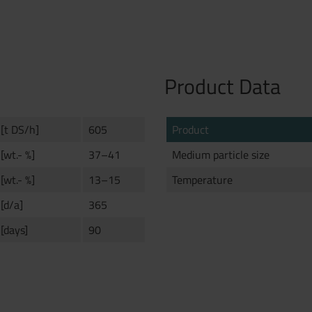
Product Data
[t DS/h]
605
Product
[wt.- %]
37–41
Medium particle size
[wt.- %]
13–15
Temperature
 anfragen.
[d/a]
365
[days]
90