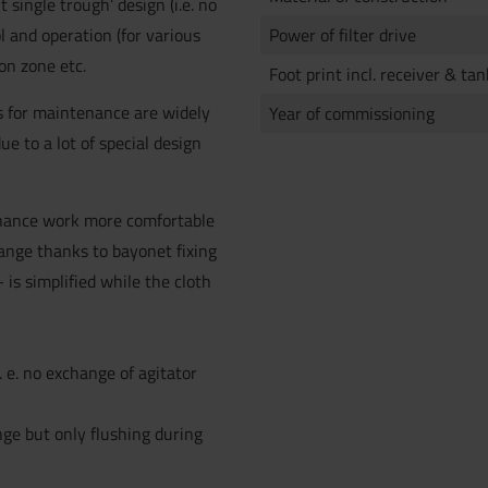
t single trough’ design (i.e. no
ol and operation (for various
Power of filter drive
on zone etc.
Foot print incl. receiver & tan
s for maintenance are widely
Year of commissioning
ue to a lot of special design
nance work more comfortable
ange thanks to bayonet fixing
is simplified while the cloth
. e. no exchange of agitator
ge but only flushing during