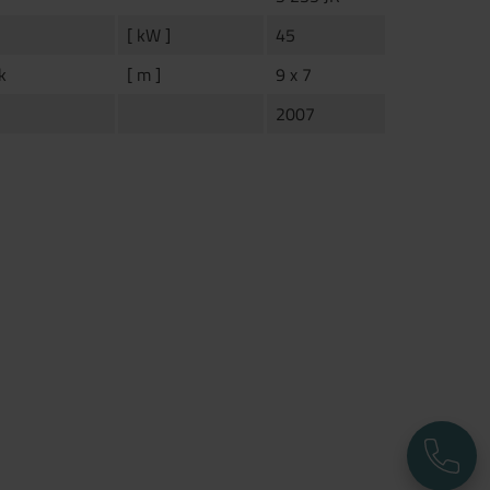
[ kW ]
45
k
[ m ]
9 x 7
2007
T