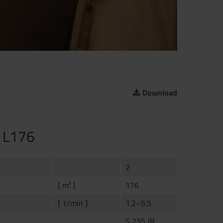
Download
r L176
2
[ m² ]
176
[ 1/min ]
1.2–5.5
S 235 JR