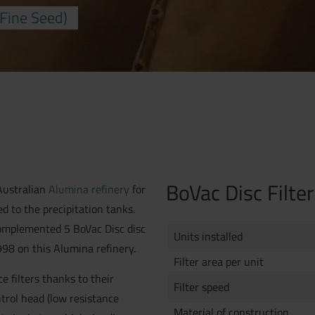
(Fine Seed)
BoVac Disc Filte
Australian
Alumina refinery
for
ed to the precipitation tanks.
complemented 5 BoVac Disc disc
Units installed
98 on this Alumina refinery.
Filter area per unit
 filters thanks to their
Filter speed
trol head (low resistance
Material of construction