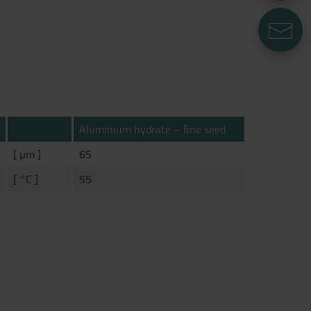
E
Aluminium hydrate – fine seed
[ µm ]
65
[ °C ]
55