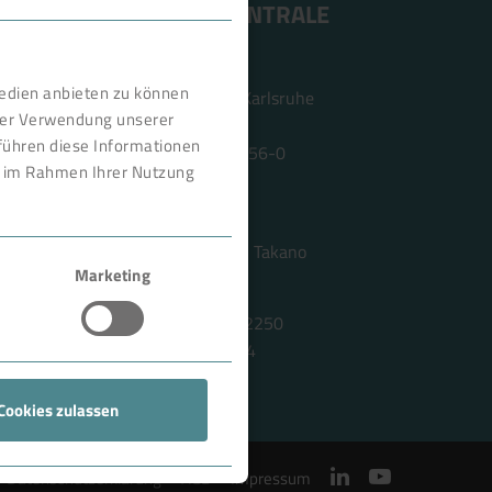
ANSCHRIFT ZENTRALE
BOKELA GmbH
Medien anbieten zu können
Tullastr. 64 | 76131 Karlsruhe
hrer Verwendung unserer
Deutschland
führen diese Informationen
Telefon +49 721 96456-0
ie im Rahmen Ihrer Nutzung
info@bokela.com
Geschäftsführer:
Reiner Weidner, Toru Takano
Marketing
HRB: 104614
USt-IdNr.: DE 143592250
ABN: 97 682 643 464
Cookies zulassen
Datenschutzerklärung
AGB
Impressum