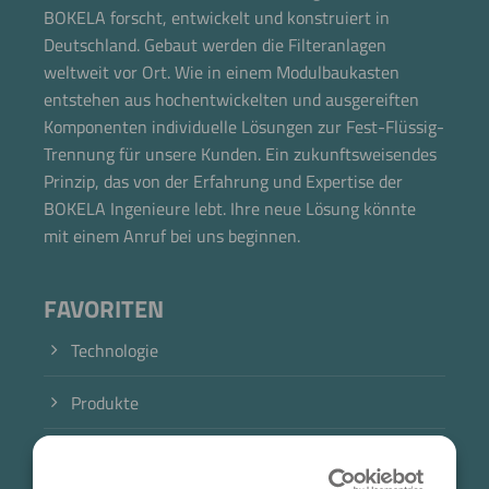
BOKELA forscht, entwickelt und konstruiert in
Deutschland. Gebaut werden die Filteranlagen
weltweit vor Ort. Wie in einem Modulbaukasten
entstehen aus hochentwickelten und ausgereiften
Komponenten individuelle Lösungen zur Fest-Flüssig-
Trennung für unsere Kunden. Ein zukunftsweisendes
Prinzip, das von der Erfahrung und Expertise der
Jetzt direkt die gemerkte Auswahl anfragen.
BOKELA Ingenieure lebt. Ihre neue Lösung könnte
mit einem Anruf bei uns beginnen.
FAVORITEN
Technologie
Produkte
Branche