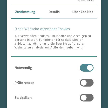
Case Studies
Zustimmung
Details
Über Cookies
Über BOKELA
Karriere
Diese Webseite verwendet Cookies
Wir verwenden Cookies, um Inhalte und Anzeigen zu
personalisieren, Funktionen für soziale Medien
ANSCHRIFT ZENTRALE
anbieten zu können und die Zugriffe auf unsere
Website zu analysieren. Außerdem geben wir
BOKELA GmbH
Informationen zu Ihrer Verwendung unserer Website
an unsere Partner für soziale Medien, Werbung und
Tullastr. 64 | 76131 Karlsruhe
Analysen weiter. Unsere Partner führen diese
Einwilligungsauswahl
Informationen möglicherweise mit weiteren Daten
Deutschland
zusammen, die Sie ihnen bereitgestellt haben oder
Notwendig
Telefon +49 721 96456-0
die sie im Rahmen Ihrer Nutzung der Dienste
gesammelt haben.
info@bokela.com
Präferenzen
Geschäftsführer:
Reiner Weidner, Toru Takano
Statistiken
HRB: 104614