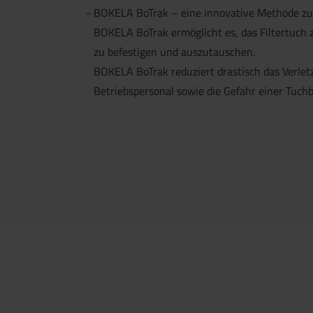
BOKELA BoTrak – eine innovative Methode zu
BOKELA BoTrak ermöglicht es, das Filtertuch 
zu befestigen und auszutauschen.
BOKELA BoTrak reduziert drastisch das Verletz
Betriebspersonal sowie die Gefahr einer Tuch
Jetzt direkt die gemerkte Auswahl