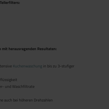
llerfilters:
n mit herausragenden Resultaten:
ntensive
Kuchenwaschung
in bis zu 3-stufiger
lüssigkeit
r- und Waschfiltrate
me auch bei höheren Drehzahlen