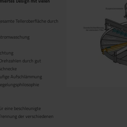
imiertes Design mit vielen
esamte Telleroberfläche durch
nstromwaschung
Anlagendesi
uchtung
Drehzahlen durch gut
sschnecke
tufige Aufschlämmung
Regelungsphilosophie
für eine beschleunigte
 Trennung der verschiedenen