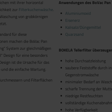
ichen mit ihrer horizontal
Anwendungen des BoVac Pan Te
ichkeit zur
Filterkuchenwäsche
.
Aluminiumoxid
d Waschung von grobkörnigen
Eisenerz
tzt.
Kalisalz/Düngemittel
andard für diese
Quarzsand
tionen machen die BoVac Pan
ding“ System zur gleichmäßigen
BOKELA Tellerfilter überzeuge
l“ Design für eine besonders
hohe Durchsatzleistung
esign ist die Ursache für das
saubere Feststoffe durch i
 und die einfache Wartung.
Gegenstromwäsche
rdurchmessern und Filterflächen
minimaler Bedarf an Waschf
scharfe Trennung der Mutte
niedrige Restfeuchten
vollständige Kuchenabnah
hohe Verfügbarkeit