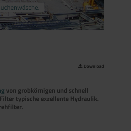
erkuchenwäsche.
Download
ng
von grob­körnigen und schnell
ilter typische exzellente Hydraulik.
ehfilter.