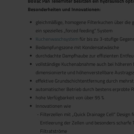
BoVac Pan Tellerfilter besitzen ein hydraulisch opt
Besonderheiten und Innovationen:
gleichmäßige, homogene Filterkuchen über die g
ein spezielles „forced feeding“ System
Kuchenwaschsystem
für bis zu 3-stufige Gege
Bedampfungszone mit Kondensatwäsche
durchdachte Dampfhaube zur effizienten Entfe
vollständige Kuchenabnahme auch bei höheren 
dimensionierte und höhenverstellbare Austrag
effektive Grundschichtentfernung durch mehrs
automatischer Betrieb durch bestens erprobte 
hohe Verfügbarkeit von über 95 %
Innovationen wie
Filterzellen mit „Quick Drainage Cell“ Design 
Entleerung der Zellen und besonders scharfe
Filtratströme