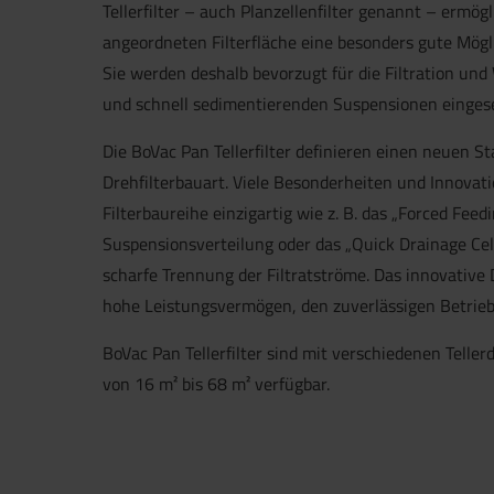
Tellerfilter – auch Planzellenfilter genannt – ermögl
angeordneten Filterfläche eine besonders gute Mögl
Sie werden deshalb bevorzugt für die Filtration un
und schnell sedimentierenden Suspensionen eingese
Die BoVac Pan Tellerfilter definieren einen neuen St
Drehfilterbauart. Viele Besonderheiten und Innova
Filterbaureihe einzigartig wie z. B. das „Forced Fee
Suspensionsverteilung oder das „Quick Drainage Cel
scharfe Trennung der Filtratströme. Das innovative D
hohe Leistungsvermögen, den zuverlässigen Betrieb
BoVac Pan Tellerfilter sind mit verschiedenen Telle
von 16 m² bis 68 m² verfügbar.