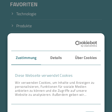
FAVORITEN
Technologie
Produkte
Branche
Case Studies
Zustimmung
Details
Über Cookies
Über BOKELA
Karriere
Diese Webseite verwendet Cookies
Wir verwenden Cookies, um Inhalte und Anzeigen zu
personalisieren, Funktionen für soziale Medien
ANSCHRIFT ZENTRALE
anbieten zu können und die Zugriffe auf unsere
Website zu analysieren. Außerdem geben wir
BOKELA GmbH
Informationen zu Ihrer Verwendung unserer Website
an unsere Partner für soziale Medien, Werbung und
Tullastr. 64 | 76131 Karlsruhe
Analysen weiter. Unsere Partner führen diese
Einwilligungsauswahl
Informationen möglicherweise mit weiteren Daten
Deutschland