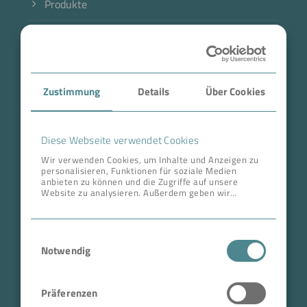
Produkte
Branche
Case Studies
Zustimmung
Details
Über Cookies
Über BOKELA
Karriere
Diese Webseite verwendet Cookies
Wir verwenden Cookies, um Inhalte und Anzeigen zu
personalisieren, Funktionen für soziale Medien
ANSCHRIFT ZENTRALE
anbieten zu können und die Zugriffe auf unsere
Website zu analysieren. Außerdem geben wir
BOKELA GmbH
Informationen zu Ihrer Verwendung unserer Website
an unsere Partner für soziale Medien, Werbung und
Tullastr. 64 | 76131 Karlsruhe
Analysen weiter. Unsere Partner führen diese
Einwilligungsauswahl
Informationen möglicherweise mit weiteren Daten
Deutschland
zusammen, die Sie ihnen bereitgestellt haben oder
Notwendig
Telefon +49 721 96456-0
die sie im Rahmen Ihrer Nutzung der Dienste
gesammelt haben.
info@bokela.com
Präferenzen
Geschäftsführer: