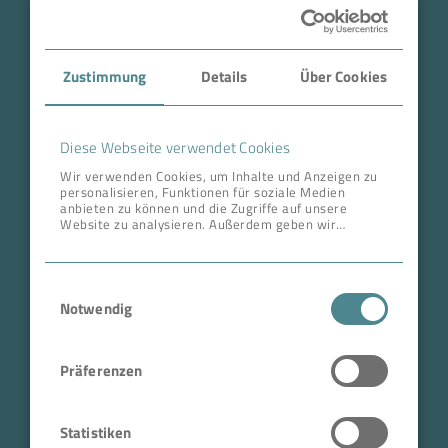
Case Studies
Zustimmung
Details
Über Cookies
Über BOKELA
Karriere
Diese Webseite verwendet Cookies
Wir verwenden Cookies, um Inhalte und Anzeigen zu
personalisieren, Funktionen für soziale Medien
ANSCHRIFT ZENTRALE
anbieten zu können und die Zugriffe auf unsere
Website zu analysieren. Außerdem geben wir
BOKELA GmbH
Informationen zu Ihrer Verwendung unserer Website
an unsere Partner für soziale Medien, Werbung und
Tullastr. 64 | 76131 Karlsruhe
Analysen weiter. Unsere Partner führen diese
Einwilligungsauswahl
Informationen möglicherweise mit weiteren Daten
Deutschland
zusammen, die Sie ihnen bereitgestellt haben oder
Notwendig
Telefon +49 721 96456-0
die sie im Rahmen Ihrer Nutzung der Dienste
gesammelt haben.
info@bokela.com
Präferenzen
Geschäftsführer:
Reiner Weidner, Toru Takano
Statistiken