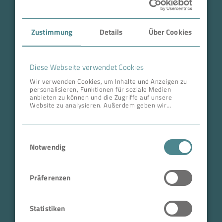
Case Studies
Zustimmung
Details
Über Cookies
Über BOKELA
Karriere
Diese Webseite verwendet Cookies
Wir verwenden Cookies, um Inhalte und Anzeigen zu
personalisieren, Funktionen für soziale Medien
ANSCHRIFT ZENTRALE
anbieten zu können und die Zugriffe auf unsere
Website zu analysieren. Außerdem geben wir
BOKELA GmbH
Informationen zu Ihrer Verwendung unserer Website
an unsere Partner für soziale Medien, Werbung und
Tullastr. 64 | 76131 Karlsruhe
Analysen weiter. Unsere Partner führen diese
Einwilligungsauswahl
Informationen möglicherweise mit weiteren Daten
Deutschland
zusammen, die Sie ihnen bereitgestellt haben oder
Notwendig
Telefon +49 721 96456-0
die sie im Rahmen Ihrer Nutzung der Dienste
gesammelt haben.
info@bokela.com
Präferenzen
Geschäftsführer:
Reiner Weidner, Toru Takano
Statistiken