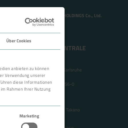
Member of the TSUKISHIMA HOLDINGS Co., Ltd.
Über Cookies
ANSCHRIFT ZENTRALE
BOKELA GmbH
Medien anbieten zu können
Tullastr. 64 | 76131 Karlsruhe
hrer Verwendung unserer
Deutschland
führen diese Informationen
Telefon +49 721 96456-0
ie im Rahmen Ihrer Nutzung
info@bokela.com
Geschäftsführer:
Reiner Weidner, Toru Takano
Marketing
HRB: 104614