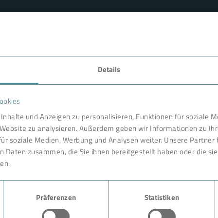
Details
FAVORITEN
ookies
nternational gefragter Partner
Technologie
Inhalte und Anzeigen zu personalisieren, Funktionen für soziale 
haftlichkeit, Arbeitssicherheit
e Website zu analysieren. Außerdem geben wir Informationen zu I
entwickelt und konstruiert in
Produkte
für soziale Medien, Werbung und Analysen weiter. Unsere Partner 
eit vor Ort. Wie in einem
n Daten zusammen, die Sie ihnen bereitgestellt haben oder die s
Branche
nd ausgereiften Komponenten
en.
r unsere Kunden. Ein
Case Studies
und Expertise der BOKELA
 Anruf bei uns beginnen.
Präferenzen
Statistiken
Über BOKELA