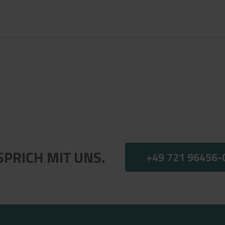
SPRICH MIT UNS.
+49 721 96456-
 anfragen.