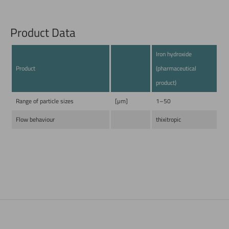
Product Data
Iron hydroxide
Product
(pharmaceutical
product)
Range of particle sizes
[µm]
1–50
Flow behaviour
thixitropic