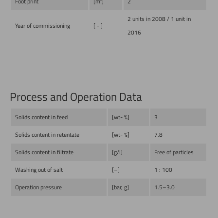
Foot print
[m²]
2
2 units in 2008 / 1 unit in
Year of commissioning
[ - ]
2016
Process and Operation Data
Solids content in feed
[wt- %]
3
Solids content in retentate
[wt- %]
7.8
Solids content in filtrate
[g/l]
Free of particles
Washing out of salt
[–]
1 : 100
Operation pressure
[bar, g]
1.5–3.0