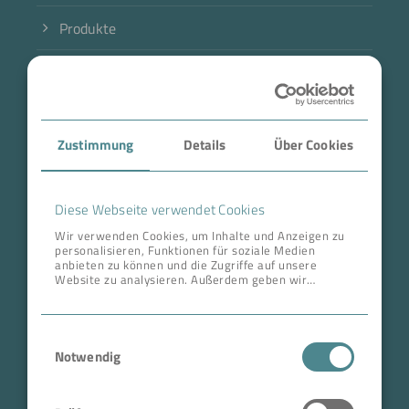
Produkte
Branche
Case Studies
Zustimmung
Details
Über Cookies
Über BOKELA
Karriere
Diese Webseite verwendet Cookies
Wir verwenden Cookies, um Inhalte und Anzeigen zu
personalisieren, Funktionen für soziale Medien
ANSCHRIFT ZENTRALE
anbieten zu können und die Zugriffe auf unsere
Website zu analysieren. Außerdem geben wir
BOKELA GmbH
Informationen zu Ihrer Verwendung unserer Website
an unsere Partner für soziale Medien, Werbung und
Tullastr. 64 | 76131 Karlsruhe
Analysen weiter. Unsere Partner führen diese
Einwilligungsauswahl
Informationen möglicherweise mit weiteren Daten
Deutschland
zusammen, die Sie ihnen bereitgestellt haben oder
Notwendig
Telefon +49 721 96456-0
die sie im Rahmen Ihrer Nutzung der Dienste
gesammelt haben.
info@bokela.com