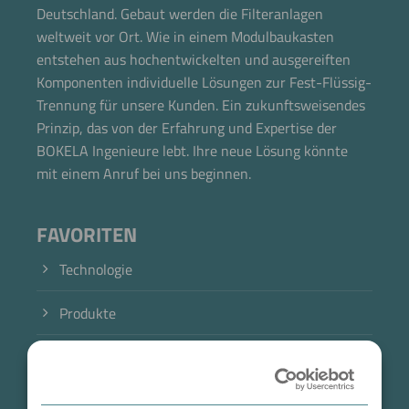
Deutschland. Gebaut werden die Filteranlagen
weltweit vor Ort. Wie in einem Modulbaukasten
entstehen aus hochentwickelten und ausgereiften
Komponenten individuelle Lösungen zur Fest-Flüssig-
Trennung für unsere Kunden. Ein zukunftsweisendes
Prinzip, das von der Erfahrung und Expertise der
BOKELA Ingenieure lebt. Ihre neue Lösung könnte
mit einem Anruf bei uns beginnen.
FAVORITEN
Technologie
Produkte
Branche
Jetzt direkt die gemerkte Auswahl anfragen.
Case Studies