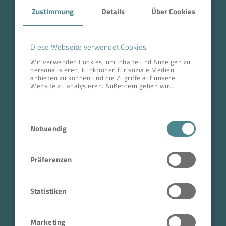
Zustimmung
Details
Über Cookies
Über BOKELA
Karriere
Diese Webseite verwendet Cookies
Wir verwenden Cookies, um Inhalte und Anzeigen zu
personalisieren, Funktionen für soziale Medien
ANSCHRIFT ZENTRALE
anbieten zu können und die Zugriffe auf unsere
Website zu analysieren. Außerdem geben wir
BOKELA GmbH
Informationen zu Ihrer Verwendung unserer Website
an unsere Partner für soziale Medien, Werbung und
Tullastr. 64 | 76131 Karlsruhe
Analysen weiter. Unsere Partner führen diese
Einwilligungsauswahl
Informationen möglicherweise mit weiteren Daten
Deutschland
zusammen, die Sie ihnen bereitgestellt haben oder
Notwendig
Telefon +49 721 96456-0
die sie im Rahmen Ihrer Nutzung der Dienste
gesammelt haben.
info@bokela.com
Präferenzen
Geschäftsführer:
Reiner Weidner, Toru Takano
Statistiken
HRB: 104614
Marketing
USt-IdNr.: DE 143592250