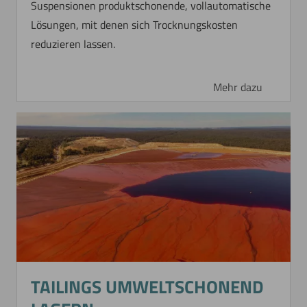
Suspensionen produktschonende, vollautomatische
Lösungen, mit denen sich Trocknungskosten
reduzieren lassen.
Mehr dazu
CONCENTRATING AND
WASHING OF CALCIUM
CARBONATE
Special PCC Product
For concentrating a fine-particulate special PCC
TAILINGS UMWELTSCHONEND
product a BoCross Dynamic Filter with 6 m²
filtration area is operated.