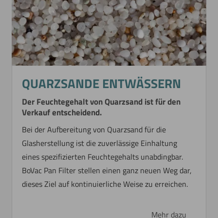
A pharmaceutical suspension is synthesized so
that a considerable amount of salt is formed
during neutralization. This microfine suspension
must be cleansed (washed out) of salt and
further concentrated.
QUARZSANDE ENTWÄSSERN
Mehr dazu
Der Feuchtegehalt von Quarzsand ist für den
Verkauf entscheidend.
Bei der Aufbereitung von Quarzsand für die
Glasherstellung ist die zuverlässige Einhaltung
eines spezifizierten Feuchtegehalts unabdingbar.
BoVac Pan Filter stellen einen ganz neuen Weg dar,
dieses Ziel auf kontinuierliche Weise zu erreichen.
Mehr dazu